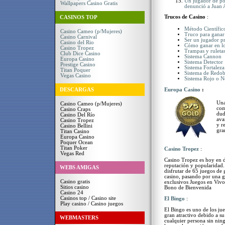
Un jugador de póq
Wallpapers Casino Gratis
denunció a Juan 
Trucos de Casino
:
CASINOS TOP
Método Científico
Casino Cameo (p/Mujeres)
Truco para ganar 
Casino Carnival
Ser un jugador pr
Casino del Rio
Cómo ganar en lo
Casino Tropez
Trampas y ruletas
Club Dice Casino
Sistema Cannon
Europa Casino
Sistema Detector
Prestige Casino
Sistema Fortaleza
Titan Poquer
Sistema de Redo
Vegas Casino
Sistema Rojo o N
Europa Casino
:
DESCARGAS
Una
Casino Cameo (p/Mujeres)
com
Casino Craps
dud
Casino Del Río
ava
Casino Tropez
y r
Casino Bellini
gra
Titan Casino
Europa Casino
Poquer Ocean
Titan Poker
Casino Tropez
:
Vegas Red
Casino Tropez es hoy en 
reputación y popularidad. 
WEBS AMIGAS
disfrutar de 65 juegos de 
casino, pasando por una g
Casino gratis
exclusivos Juegos en Vivo
Sitios casino
Bono de Bienvenida
Casino 24
Casinos top / Casino site
El Bingo
:
Play casino / Casino juegos
El Bingo es uno de los ju
gran atractivo debido a su 
WE
BMASTERS
cualquier persona sin ning