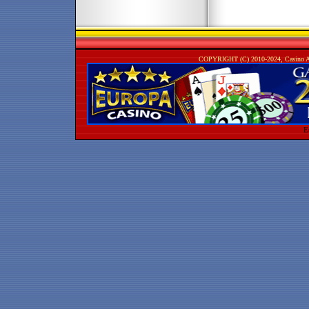
COPYRIGHT (C) 2010-2024, Casin
E