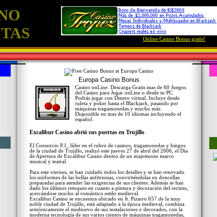
INO
STAS
Online Casino Bonus gratis!
Europa Casino Bonus
Casino onLine. Descarga Gratis mas de 60 Juegos
del Casino para Jugar onLine o desde tu PC.
Podrás jugar con Dinero virtual. Incluye desde
ruleta y poker hasta el Blackjack, pasando por
máquinas tragamonedas y mucho más.
Disponible en mas de 10 idiomas incluyendo el
español.
Excalibur Casino abrió sus puertas en Trujillo
El Consorcio P.J., líder en el rubro de casinos, tragamonedas y bingos
de la ciudad de Trujillo, realizó este jueves 27 de abril del 2006, el Día
de Apertura de Excalibur Casino dentro de un majestuoso marco
musical y teatral.
Para este viernes, se han cuidado todos los detalles y se han renovado
los uniformes de las bellas anfitrionas, convirtiéndolas en doncellas
preparadas para atender las exigencias de sus clientes. Además se han
dado los últimos retoques en cuanto a pintura y decoración del recinto,
acercándose mucho al romántico estilo medieval.
Excalibur Casino se encuentra ubicado en Jr. Pizarro 657 de la muy
noble ciudad de Trujillo, está adaptado a la época medieval, combina
armónicamente el medioevo de sus instalaciones y decorados, con la
moderna tecnología de sus varios cientos de máquinas tragamonedas,