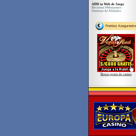
ADD tu Web de Juego
Recursos Webmasters
Sistemas de Afiliados
Bonos gratis de casino