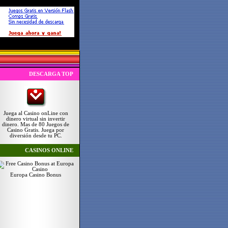
DESCARGA TOP
Juega al Casino onLine con
dinero virtual sin invertir
dinero. Mas de 80 Juegos de
Casino Gratis. Juega por
diversión desde tu PC.
CASINOS ONLINE
Europa Casino Bonus