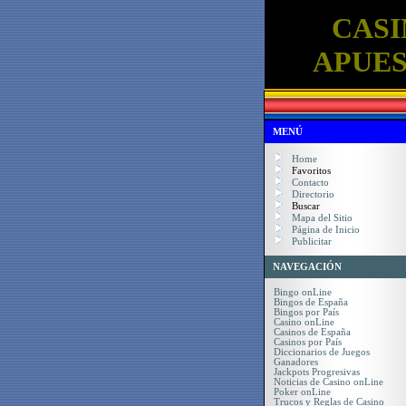
CAS
APUE
MENÚ
Home
Favoritos
Contacto
Directorio
Buscar
Mapa del Sitio
Página de Inicio
Publicitar
NAVEGACIÓN
Bingo onLine
Bingos de España
Bingos por País
Casino onLine
Casinos de España
Casinos por País
Diccionarios de Juegos
Ganadores
Jackpots Progresivas
Noticias de Casino onLine
Poker onLine
Trucos y Reglas de Casino