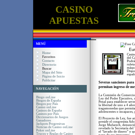
CASINO
APUESTAS
MENÚ
Eur
Home
Casin
Favoritos
del C
Contacto
Podrá
rulet
Directorio
máqui
Buscar
Dispo
Mapa del Sitio
españ
Página de Inicio
Publicitar
Severas sanciones para
permitan ingreso de me
NAVEGACIÓN
La Comisión de Comercio 
Bingo onLine
Ley del Poder Ejecutivo, 
Bingos de España
Penal para establecer seve
Bingos por País
la libertad de uno a 4 años
Casino onLine
tragamonedas que permitan
Casinos de España
adolescentes o incapaces,
Casinos por País
Diccionarios de Juegos
El Proyecto de Ley, fue a
Ganadores
preside el congresista Ad
Jackpots Progresivas
Jorge Mufarech, denunció 
Noticias de Casino onLine
revelado la Secretaría del
Poker onLine
el “lavado de dinero” y q
Trucos y Reglas de Casino
pago de sus impuestos.