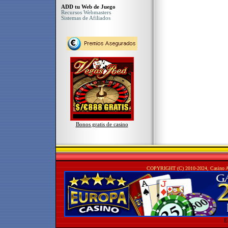
ADD tu Web de Juego
Recursos Webmasters
Sistemas de Afiliados
Bonos gratis de casino
COPYRIGHT (C) 2010-2024, Casin
E