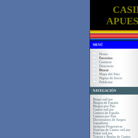
CAS
APUE
MENÚ
Home
Favoritos
Contacto
Directorio
Buscar
Mapa del Sitio
Página de Inicio
Publicitar
NAVEGACIÓN
Bingo onLine
Bingos de España
Bingos por País
Casino onLine
Casinos de España
Casinos por País
Diccionarios de Juegos
Ganadores
Jackpots Progresivas
Noticias de Casino onLine
Poker onLine
Trucos y Reglas de Casino